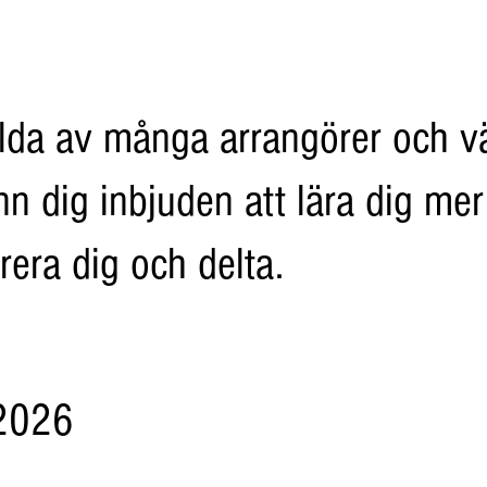
valda av många arrangörer och v
änn dig inbjuden att lära dig 
era dig och delta.
2026