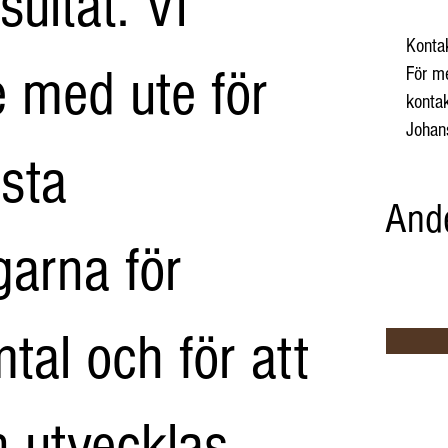
sultat. Vi
Konta
e med ute för
För me
konta
Johan
ästa
And
garna för
tal och för att
n utvecklas.