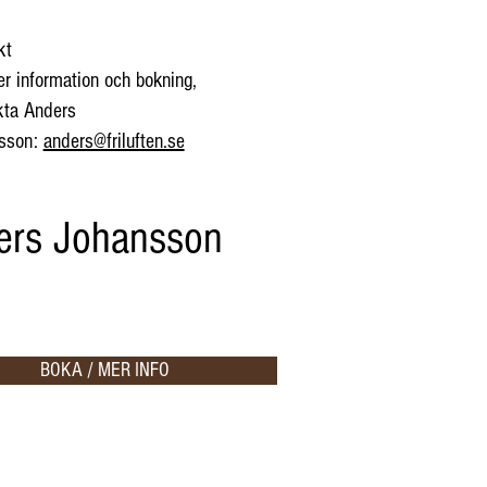
kt
r information och bokning,
kta Anders
sson:
anders@friluften.se
ers Johansson
BOKA / MER INFO