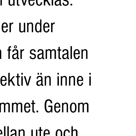
ler under
 får samtalen
ektiv än inne i
ummet. Genom
ellan ute och