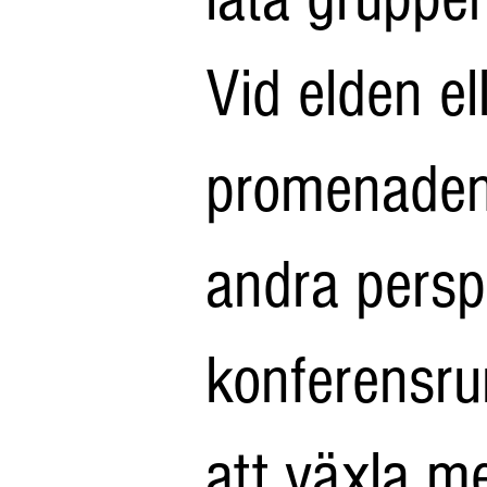
Vid elden el
promenaden
andra persp
konferensr
att växla m