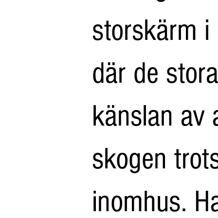
storskärm i
där de stora
känslan av a
skogen trot
inomhus. Ha