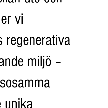
er vi
 regenerativa
ande miljö –
älsosamma
e unika