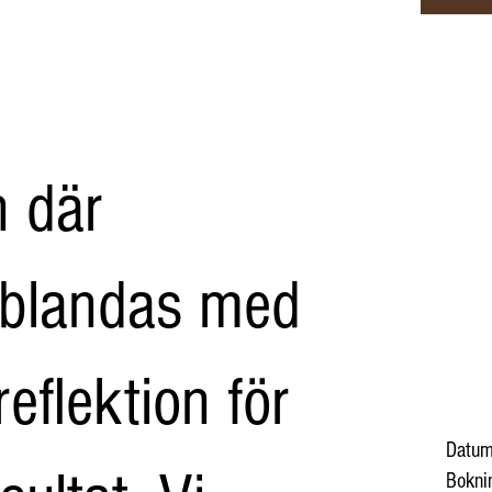
n där
 blandas med
eflektion för
Datum
Boknin