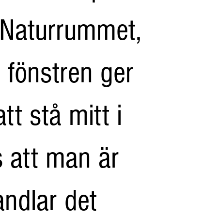
 Naturrummet,
 fönstren ger
tt stå mitt i
s att man är
ndlar det