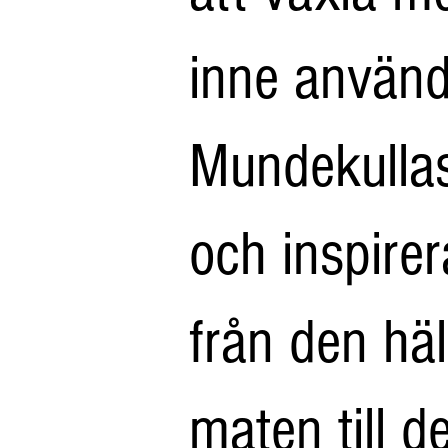
inne använd
Mundekullas
och inspirer
från den h
maten till d