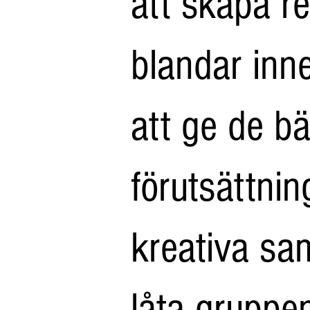
att skapa re
blandar inn
att ge de b
förutsättnin
kreativa sam
låta gruppe