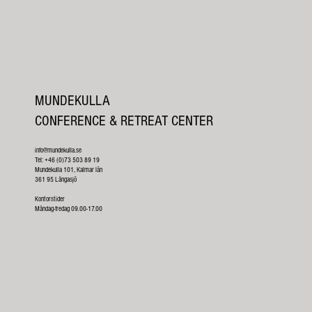
MUNDEKULLA
CONFERENCE & RETREAT CENTER
info@mundekulla.se
Tel: +46 (0)73 503 89 19
Mundekulla 101, Kalmar län
361 95 Långasjö
Kontorstider
Måndag-fredag 09.00-17.00