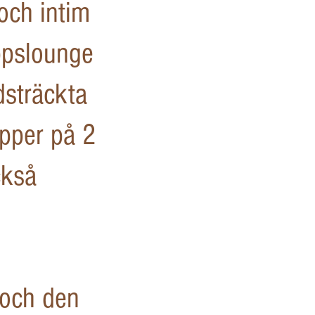
 och intim
oppslounge
dsträckta
upper på 2
ckså
 och den