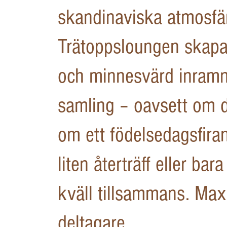
skandinaviska atmosfä
Trätoppsloungen skapa
och minnesvärd inramni
samling – oavsett om d
om ett födelsedagsfira
liten återträff eller bar
kväll tillsammans. Ma
deltagare.