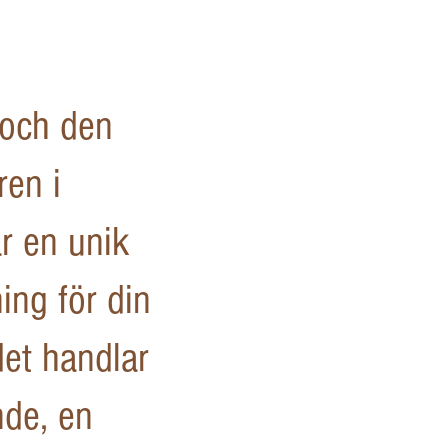
 och den
ren i
r en unik
ng för din
et handlar
nde, en