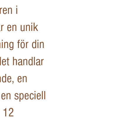
ren i
r en unik
ng för din
et handlar
nde, en
a en speciell
x 12