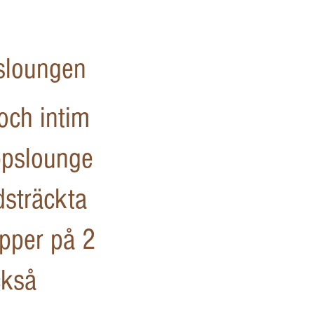
psloungen
 och intim
oppslounge
dsträckta
upper på 2
ckså