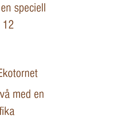
a en speciell
x 12
Ekotornet
nivå med en
fika