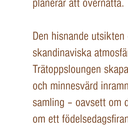
planerar att övernatta.
Den hisnande utsikten
skandinaviska atmosfä
Trätoppsloungen skapa
och minnesvärd inramni
samling – oavsett om d
om ett födelsedagsfira