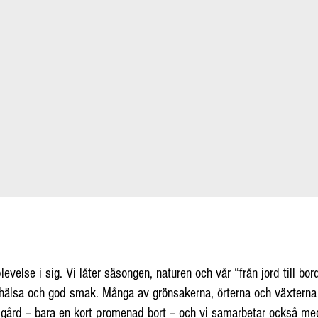
velse i sig. Vi låter säsongen, naturen och vår “från jord till bord
 hälsa och god smak. Många av grönsakerna, örterna och växterna
dgård – bara en kort promenad bort – och vi samarbetar också me