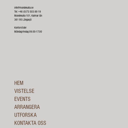
info@mundekulla.se
Tel: +46 (0)73 503 89 19
Mundekulla 101, Kalmar län
361 95 Långasjö
Kontorstider
Måndag-fredag 09.00-17.00
HEM
VISTELSE
EVENTS
ARRANGERA
UTFORSKA
KONTAKTA OSS