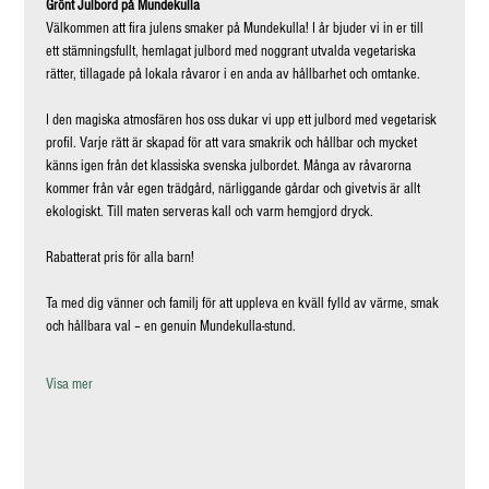
Grönt Julbord på Mundekulla
Välkommen att fira julens smaker på Mundekulla! I år bjuder vi in er till 
ett stämningsfullt, hemlagat julbord med noggrant utvalda vegetariska 
rätter, tillagade på lokala råvaror i en anda av hållbarhet och omtanke.
I den magiska atmosfären hos oss dukar vi upp ett julbord med vegetarisk 
profil. Varje rätt är skapad för att vara smakrik och hållbar och mycket 
känns igen från det klassiska svenska julbordet. Många av råvarorna 
kommer från vår egen trädgård, närliggande gårdar och givetvis är allt 
ekologiskt. Till maten serveras kall och varm hemgjord dryck.
Rabatterat pris för alla barn!
Ta med dig vänner och familj för att uppleva en kväll fylld av värme, smak 
och hållbara val – en genuin Mundekulla-stund.
Visa mer