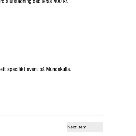
rd slutstädning debiteras 400 kr.
 ett specifikt event på Mundekulla.
Next Item