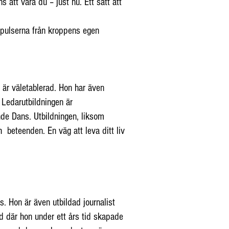
 att vara du – just nu. Ett sätt att
mpulserna från kroppens egen
 är väletablerad. Hon har även
Ledarutbildningen är
nde Dans. Utbildningen, liksom
 beteenden. En väg att leva ditt liv
 Hon är även utbildad journalist
 där hon under ett års tid skapade