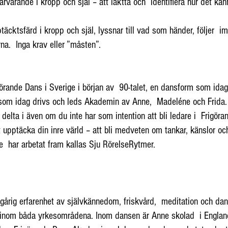
varande i kropp och själ – att iaktta och identifiera hur det känns
cktsfärd i kropp och själ, lyssnar till vad som händer, följer i
erna. Inga krav eller ”måsten”.
örande Dans i Sverige i början av 90-talet, en dansform som idag
som idag drivs och leds Akademin av Anne, Madeléne och Frida. 
elta i även om du inte har som intention att bli ledare i Frigöra
 upptäcka din inre värld – att bli medveten om tankar, känslor och
e har arbetat fram kallas Sju RörelseRytmer.
ig erfarenhet av självkännedom, friskvård, meditation och dans.
t inom båda yrkesområdena. Inom dansen är Anne skolad i England