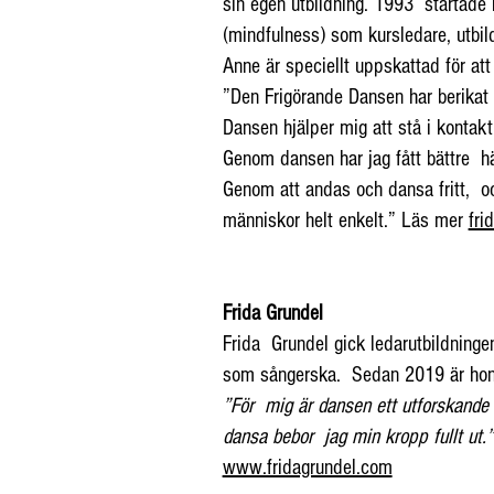
sin egen utbildning. 1993 startad
(mindfulness) som kursledare, utbil
Anne är speciellt uppskattad för att
”Den Frigörande Dansen har berikat m
Dansen hjälper mig att stå i kontak
Genom dansen har jag fått bättre hä
Genom att andas och dansa fritt, oc
människor helt enkelt.” Läs mer
fri
Frida Grundel
Frida Grundel gick ledarutbildning
som sångerska. Sedan 2019 är hon
”För mig är dansen ett utforskande i
dansa bebor jag min kropp fullt ut.”
www.fridagrundel.com