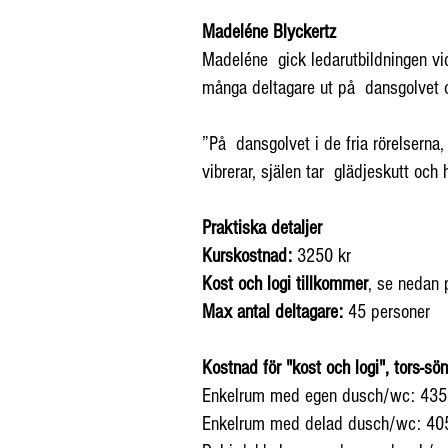
Madeléne Blyckertz
Madeléne gick ledarutbildningen v
många deltagare ut på dansgolvet 
”På dansgolvet i de fria rörelser
vibrerar, själen tar glädjeskutt och h
Praktiska detaljer
Kurskostnad:
3250 kr
Kost och logi tillkommer
, se nedan p
Max antal deltagare:
45 personer
Kostnad för "kost och logi", tors-sö
Enkelrum med egen dusch/wc: 435
Enkelrum med delad dusch/wc: 40