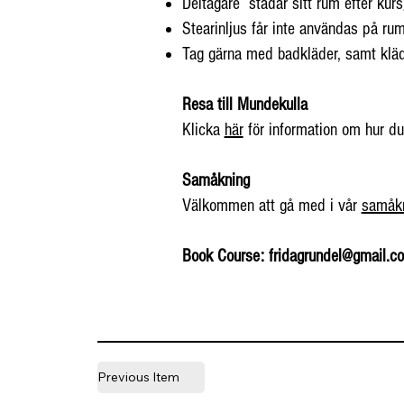
Deltagare städar sitt rum efter kurs
Stearinljus får inte användas på ru
Tag gärna med badkläder, samt kläd
Resa till Mundekulla
Klicka
här
för information om hur du 
Samåkning
Välkommen att gå med i vår
samåkn
Book Course:
fridagrundel@gmail.c
Previous Item