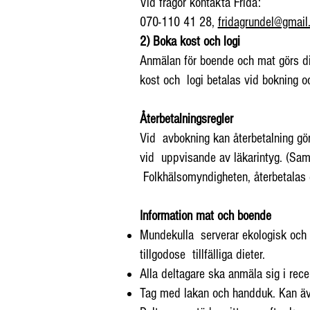
Vid frågor kontakta Frida:
070-110 41 28,
fridagrundel@gmail
2) Boka kost och logi
Anmälan för boende och mat görs dir
kost och logi betalas vid bokning 
Återbetalningsregler
Vid avbokning kan återbetalning gör
vid uppvisande av läkarintyg. (Sam
Folkhälsomyndigheten, återbetalas 
Information mat och boende
Mundekulla serverar ekologisk och v
tillgodose tillfälliga dieter.
Alla deltagare ska anmäla sig i rec
Tag med lakan och handduk. Kan äve