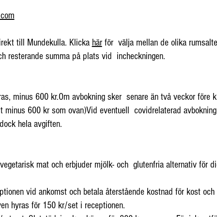
.com
ekt till Mundekulla. Klicka
här
för välja mellan de olika rumsalt
och resterande summa på plats vid incheckningen.
as, minus 600 kr.Om avbokning sker senare än två veckor före ku
t minus 600 kr som ovan)Vid eventuell covidrelaterad avbokning,
dock hela avgiften.
egetarisk mat och erbjuder mjölk- och glutenfria alternativ för d
eptionen vid ankomst och betala återstående kostnad för kost och 
n hyras för 150 kr/set i receptionen.