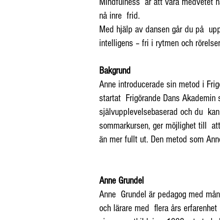
Mindfulness är att vara medvetet när
nå inre frid.
Med hjälp av dansen går du på upptä
intelligens – fri i rytmen och rörels
Bakgrund
Anne introducerade sin metod i Frig
startat Frigörande Dans Akademin 
självupplevelsebaserad och du kan d
sommarkursen, ger möjlighet till att
än mer fullt ut. Den metod som Ann
Anne Grundel
Anne Grundel är pedagog med mångår
och lärare med flera års erfarenhe