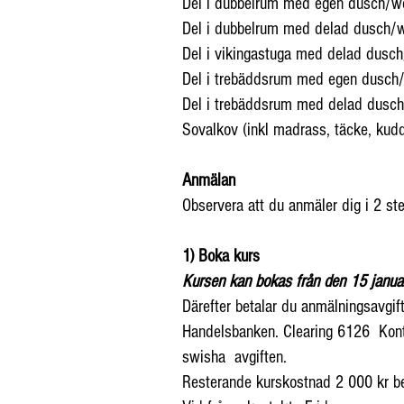
Del i dubbelrum med egen dusch/w
Del i dubbelrum med delad dusch/
Del i vikingastuga med delad dusc
Del i trebäddsrum med egen dusch
Del i trebäddsrum med delad dusc
Sovalkov (inkl madrass, täcke, ku
Anmälan
Observera att du anmäler dig i 2 ste
1) Boka kurs
Kursen kan bokas från den 15 janua
Därefter betalar du anmälningsavgift
Handelsbanken. Clearing 6126 Kont
swisha avgiften.
Resterande kurskostnad 2 000 kr bet