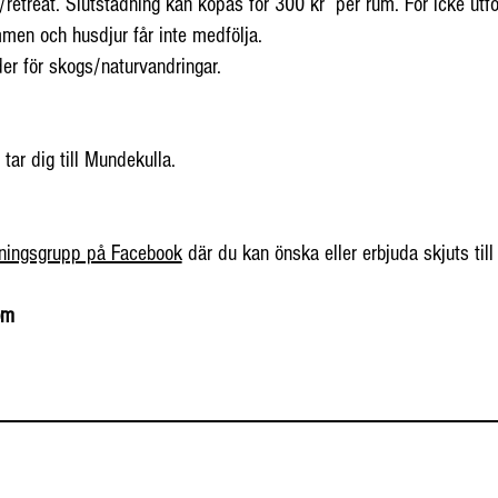
/retreat. Slutstädning kan köpas för 300 kr per rum. För icke utfö
mmen och husdjur får inte medfölja.
er för skogs/naturvandringar.
tar dig till Mundekulla.
ingsgrupp på Facebook
där du kan önska eller erbjuda skjuts till
om