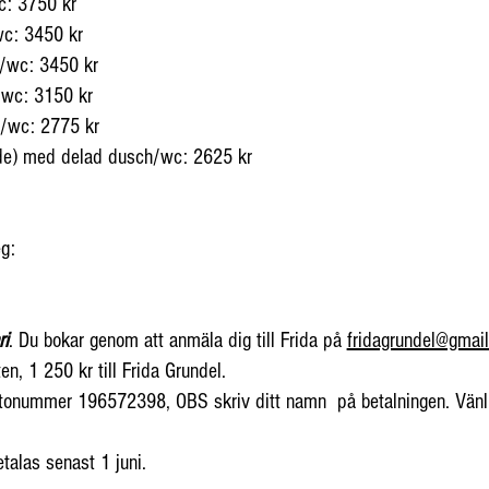
c: 3750 kr
wc: 3450 kr
h/wc: 3450 kr
/wc: 3150 kr
h/wc: 2775 kr
dde) med delad dusch/wc: 2625 kr
g:
ri
. Du bokar genom att anmäla dig till Frida på
fridagrundel@gmai
en, 1 250 kr till Frida Grundel.
onummer 196572398, OBS skriv ditt namn på betalningen. Vänlige
alas senast 1 juni.