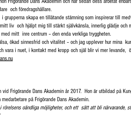
e hon Frigörande Dans Akademin och har sedan dess arbetat enba
dare och föredragshållare.
 i grupperna skapa en tillåtande stämning som inspirerar till med
itt liv och hjälpt mig till stärkt självkänsla, innerlig glädje och 
t med mitt inre centrum – den enda verkliga tryggheten.
lsa, ökad sinnesfrid och vitalitet – och jag upplever hur mina kur
h vara i nuet, i kontakt med kropp och själ blir vi mer levande, ö
dans.nu
en vid Frigörande Dans Akademin år 2017. Hon är utbildad på Kun
 medarbetare på Frigörande Dans Akademin.
 rörelsens oändliga möjligheter, och ett sätt att bli närvarande, s