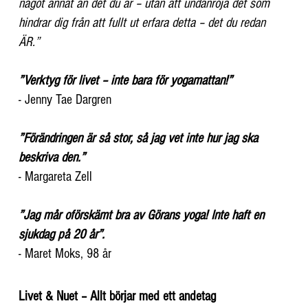
något annat än det du är – utan att undanröja det som
hindrar dig från att fullt ut erfara detta – det du redan
ÄR.”
”Verktyg för livet – inte bara för yogamattan!”
- Jenny Tae Dargren
”Förändringen är så stor, så jag vet inte hur jag ska
beskriva den.”
- Margareta Zell
”Jag mår oförskämt bra av Görans yoga! Inte haft en
sjukdag på 20 år”.
- Maret Moks, 98 år
Livet & Nuet – Allt börjar med ett andetag